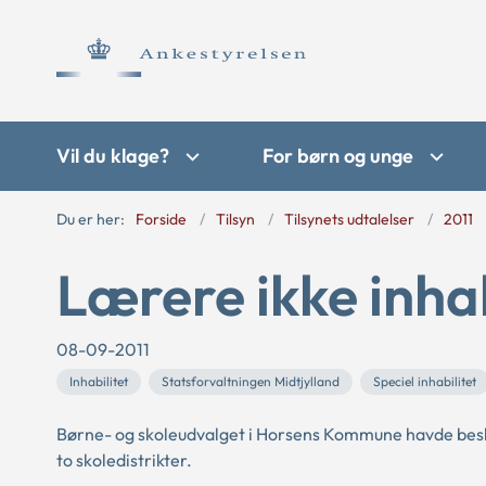
Vil du klage?
For børn og unge
Du er her:
Forside
Tilsyn
Tilsynets udtalelser
2011
Lærere ikke inhab
08-09-2011
Inhabilitet
Statsforvaltningen Midtjylland
Speciel inhabilitet
Børne- og skoleudvalget i Horsens Kommune havde besl
to skoledistrikter.