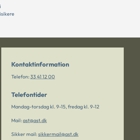
i
isikere
Kontaktinformation
Telefon:
33 41 12 00
Telefontider
Mandag-torsdag kl. 9-15, fredag kl. 9-12
Mail:
ast@ast.dk
Sikker mail:
sikkermail@ast.dk