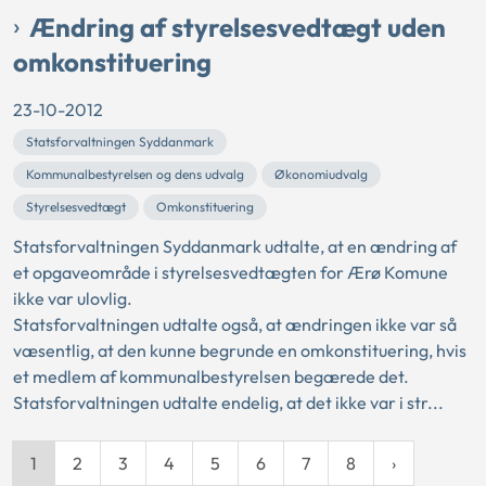
Ændring af styrelsesvedtægt uden
omkonstituering
23-10-2012
Statsforvaltningen Syddanmark
Kommunalbestyrelsen og dens udvalg
Økonomiudvalg
Styrelsesvedtægt
Omkonstituering
Statsforvaltningen Syddanmark udtalte, at en ændring af
et opgaveområde i styrelsesvedtægten for Ærø Komune
ikke var ulovlig.
Statsforvaltningen udtalte også, at ændringen ikke var så
væsentlig, at den kunne begrunde en omkonstituering, hvis
et medlem af kommunalbestyrelsen begærede det.
Statsforvaltningen udtalte endelig, at det ikke var i str...
1
2
3
4
5
6
7
8