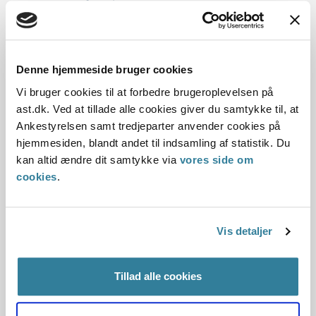
Kommune ulovligt havde delegeret
myndighedskompetence.
Middelfart Kommune havde oplyst til statsforvaltningen, at
alle sager, hvor CRS havde givet afslag i perioden, var
Denne hjemmeside bruger cookies
blevet genoptaget af egen drift til ny behandling.
Vi bruger cookies til at forbedre brugeroplevelsen på
Statsforvaltningen vurderede, at Middelfart Kommune
ast.dk. Ved at tillade alle cookies giver du samtykke til, at
havde bragt sin...
Ankestyrelsen samt tredjeparter anvender cookies på
hjemmesiden, blandt andet til indsamling af statistik. Du
Afslag på salg af fast ejendom uden
kan altid ændre dit samtykke via
vores side om
offentligt udbud - ikke hindringer for
cookies
.
salg
08-11-2012
Vis detaljer
Statsforvaltningen Syddanmark
Udbud af fast ejendom
Haderslev Kommune bad om samtykke til salg af fast
Tillad alle cookies
ejendom uden offentligt udbud til Haderslev og Omegns
Kørelærerforening.