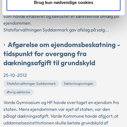
Haderslev Kommune havde siden 1. april 1979 udlejet
Brug kun nødvendige cookies
ejendommen til Haderslev og Omegns Kørelærerforening,
som havde etableret og bekostet et køreteknisk anlæg på
ejendommen.
Statsforvaltningen Syddanmark gav afslag på salg...
Afgørelse om ejendomsbeskatning -
tidspunkt for overgang fra
dækningsafgift til grundskyld
25-10-2012
Statsforvaltningen Syddanmark
Sektorlovgivningen
Øvrig sektorlov
Varde Gymnasium og HF havde overtaget en ejendom fra
staten. Mens ejendommen var ejet af staten, var den
pålagt dækningsafgift. Varde Kommune havde afgjort, at
uddannelsesinstitutionen skulle betale grundskyld af