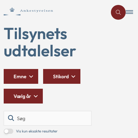
Tilsynets
udtalelser
Emne
Stikord
Vælg år
Søg
Vis kun eksakte resultater