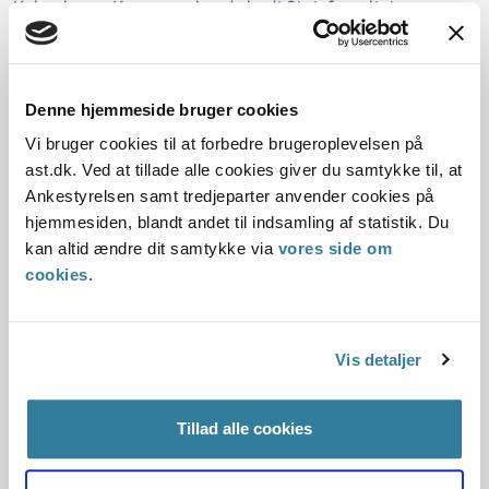
Københavns Kommune havde bedt Statsforvaltningen om
en udtalelse om, hvorvidt kommunen lovligt i alle
tjenesteydelses-, drifts-, og bygge- og anlægskontrakter
kunne anvende arbejdsklausuler.
Denne hjemmeside bruger cookies
Statsforvaltningen afslog at afgive en udtalelse.
Statsforvaltningen henviste til, at det rejste spørgsmål
Vi bruger cookies til at forbedre brugeroplevelsen på
syntes forholdsvist velbelyst i den foreliggende t...
ast.dk. Ved at tillade alle cookies giver du samtykke til, at
Ankestyrelsen samt tredjeparter anvender cookies på
Kommuners reaktionsmuligheder
hjemmesiden, blandt andet til indsamling af statistik. Du
ved mistanke om snyd med sociale
kan altid ændre dit samtykke via
vores side om
cookies
.
ydelser
22-08-2013
Vis detaljer
Statsforvaltningen
Øvrig forvaltningsret
Notatpligt
Statsforvaltningen rejste ikke en tilsynssag i anledning af
Tillad alle cookies
en henvendelse om, at Aarhus Kommune angiveligt havde
observeret en kvinde, som var mistænkt for at snyde med