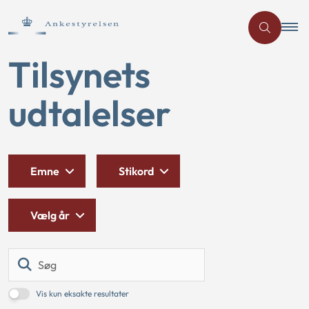
Tilsynets
udtalelser
Emne
Stikord
Vælg år
Søg
Vis kun eksakte resultater