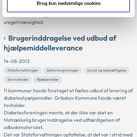
sociale ydelser, gennem tre måneder.
Brug kun nødvendige cookies
Statsforvaltningen udtalte sig generelt om kommuners
mulighed for at reagere på en konstateret eller mistænkt
uregelmæssighed.
Brugerinddragelse ved udbud af
hjælpemiddelleverance
14-08-2013
Statsforvaltningen
Sektorlovgivningen
Social og beskæftigelse
Serviceloven
Hjælpemidler
11 kommuner havde foretaget et fælles udbud af levering af
diabeteshjælpemidler. Gribskov Kommune havde været
tovholder.
Diabetesforeningen mente, at der ikke var sket en
tilstrækkelig brugerinddragelse ved udfærdigelsen af
udbudsmaterialet.
Det var Statsforvaltningen opfattelse, at det var i strid med