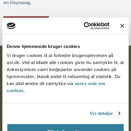
en tilsynssag.
Download PDF
Denne hjemmeside bruger cookies
Vi bruger cookies til at forbedre brugeroplevelsen på
Ankestyrelsen
ast.dk. Ved at tillade alle cookies giver du samtykke til, at
Ankestyrelsen samt tredjeparter anvender cookies på
Postadresse:
hjemmesiden, blandt andet til indsamling af statistik. Du
Nytorv 7, 2. sal
kan altid ændre dit samtykke via
vores side om
9000 Aalborg
cookies
.
Ankestyrelsen Aalborg
Vis detaljer
Ankestyrelsen København