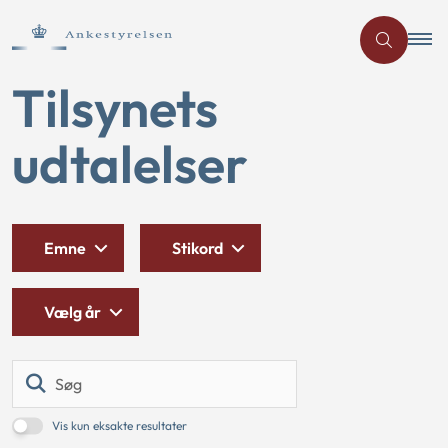
Tilsynets
udtalelser
Emne
Stikord
Vælg år
Søg
Vis kun eksakte resultater