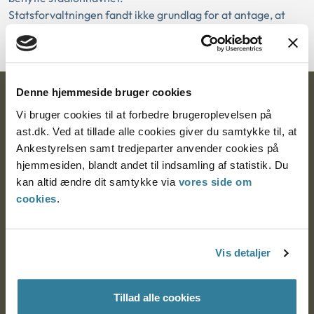
Statsforvaltningen fandt ikke grundlag for at antage, at
den indgåe...
Denne hjemmeside bruger cookies
Ankestyrelsen
Vi bruger cookies til at forbedre brugeroplevelsen på
Postadresse:
ast.dk. Ved at tillade alle cookies giver du samtykke til, at
Ankestyrelsen samt tredjeparter anvender cookies på
Nytorv 7, 2. sal
hjemmesiden, blandt andet til indsamling af statistik. Du
9000 Aalborg
kan altid ændre dit samtykke via
vores side om
cookies
.
Ankestyrelsen Aalborg
Vis detaljer
Ankestyrelsen København
Tillad alle cookies