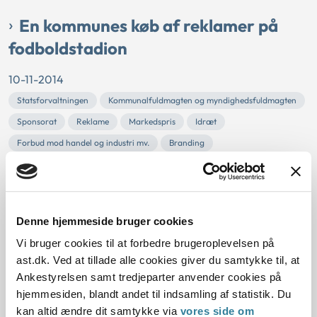
En kommunes køb af reklamer på
fodboldstadion
10-11-2014
Statsforvaltningen
Kommunalfuldmagten og myndighedsfuldmagten
Sponsorat
Reklame
Markedspris
Idræt
Forbud mod handel og industri mv.
Branding
Byrådet i Viborg Kommune havde besluttet at købe
reklamer på Viborg Stadion af Viborg FF A/S for 500.000
kr.
Statsforvaltningen fandt ikke tilstrækkeligt grundlag for at
Denne hjemmeside bruger cookies
udtale sig om, hvorvidt kommunen havde indgået ulovlige
Vi bruger cookies til at forbedre brugeroplevelsen på
aftaler med Viborg FF A/S.
ast.dk. Ved at tillade alle cookies giver du samtykke til, at
Statsforvaltningen fandt derudover, at kommunen ud fra
Ankestyrelsen samt tredjeparter anvender cookies på
det oplyste ikke havde gjort nok for a...
hjemmesiden, blandt andet til indsamling af statistik. Du
kan altid ændre dit samtykke via
vores side om