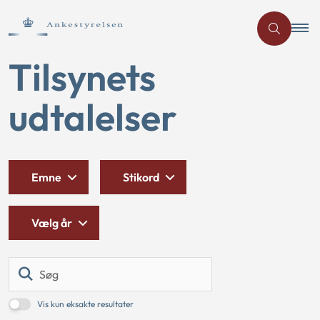
Tilsynets
udtalelser
Emne
Stikord
Vælg år
Søg
Vis kun eksakte resultater