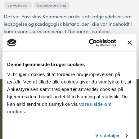
Serviceloven
Ledsagerordning
Det var Favrskov Kommunes praksis at sælge ydelser som
ledsagelse og pædagogisk bistand, der ikke var indeholdt i
kommunens serviceniveau, til beboere i botilbud.
Kommunen opkrævede betaling for ledsagerens løn, rejse-
og opholdsudgifter.
Det var Statsforvaltningens opfattelse, at en kommune ikke
lovligt kunne opkræve borgere i botilbud betaling...
Denne hjemmeside bruger cookies
Vi bruger cookies til at forbedre brugeroplevelsen på
ast.dk. Ved at tillade alle cookies giver du samtykke til, at
Ankestyrelsen samt tredjeparter anvender cookies på
Ankestyrelsen
hjemmesiden, blandt andet til indsamling af statistik. Du
kan altid ændre dit samtykke via
vores side om
Postadresse:
cookies
.
Nytorv 7, 2. sal
9000 Aalborg
Vis detaljer