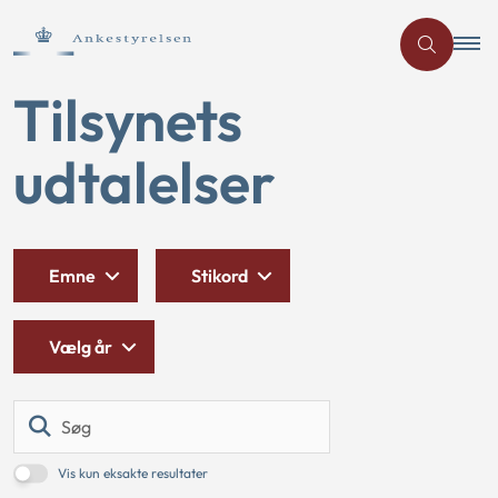
Tilsynets
udtalelser
Emne
Stikord
Vælg år
Søg
Vis kun eksakte resultater