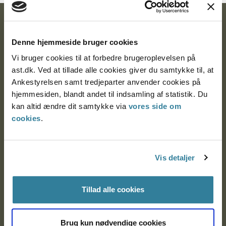
Ankestyrelsen
Denne hjemmeside bruger cookies
Postadresse:
Vi bruger cookies til at forbedre brugeroplevelsen på
Nytorv 7, 2. sal
ast.dk. Ved at tillade alle cookies giver du samtykke til, at
9000 Aalborg
Ankestyrelsen samt tredjeparter anvender cookies på
hjemmesiden, blandt andet til indsamling af statistik. Du
kan altid ændre dit samtykke via
vores side om
cookies
.
Ankestyrelsen Aalborg
Ankestyrelsen København
Vis detaljer
EAN: 57 98 000 35 48 21
Tillad alle cookies
CVR: 1007 4002
Brug kun nødvendige cookies