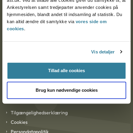
ast.dk. Ved at tillade alle cookies giver du samtykke til, at
Ankestyrelsen København
Ankestyrelsen samt tredjeparter anvender cookies på
hjemmesiden, blandt andet til indsamling af statistik. Du
kan altid ændre dit samtykke via
vores side om
EAN: 57 98 000 35 48 21
cookies
.
CVR: 1007 4002
Vis detaljer
Om Ankestyrelsen
Tillad alle cookies
Om Ankestyrelsen
Blanketter og kontaktformularer
Brug kun nødvendige cookies
Links
Tilgængelighedserklæring
Cookies
Persondatapolitik