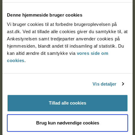
Postadresse:
Denne hjemmeside bruger cookies
Nytorv 7, 2. sal
Vi bruger cookies til at forbedre brugeroplevelsen på
9000 Aalborg
ast.dk. Ved at tillade alle cookies giver du samtykke til, at
Ankestyrelsen samt tredjeparter anvender cookies på
hjemmesiden, blandt andet til indsamling af statistik. Du
Ankestyrelsen Aalborg
kan altid ændre dit samtykke via
vores side om
cookies
.
Ankestyrelsen København
Vis detaljer
EAN: 57 98 000 35 48 21
CVR: 1007 4002
Tillad alle cookies
Om Ankestyrelsen
Brug kun nødvendige cookies