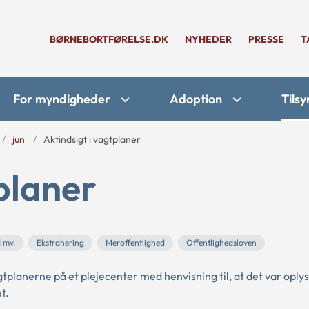
BØRNEBORTFØRELSE.DK
NYHEDER
PRESSE
T
For myndigheder
Adoption
Tilsy
jun
Aktindsigt i vagtplaner
tplaner
d mv.
Ekstrahering
Meroffentlighed
Offentlighedsloven
tplanerne på et plejecenter med henvisning til, at det var oply
t.