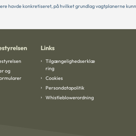
re havde konkretiseret, på hvilket grundlag vagtplanerne kun
styrelsen
Links
styrelsen
Tilgængelighedserklæ
ring
er og
formularer
Cookies
Persondatapolitik
Whistleblowerordning