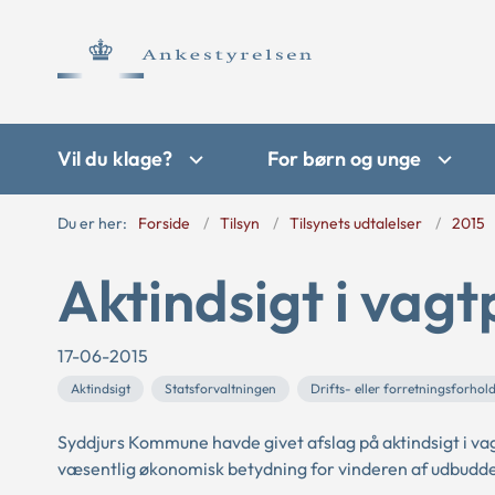
Vil du klage?
For børn og unge
Du er her:
Forside
Tilsyn
Tilsynets udtalelser
2015
Aktindsigt i vag
17-06-2015
Aktindsigt
Statsforvaltningen
Drifts- eller forretningsforhol
Syddjurs Kommune havde givet afslag på aktindsigt i vag
væsentlig økonomisk betydning for vinderen af udbudde