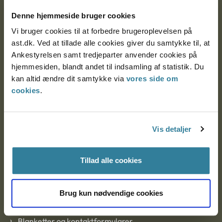
Nytorv 7, 2. sal
Denne hjemmeside bruger cookies
9000 Aalborg
Vi bruger cookies til at forbedre brugeroplevelsen på
ast.dk. Ved at tillade alle cookies giver du samtykke til, at
Ankestyrelsen samt tredjeparter anvender cookies på
Ankestyrelsen Aalborg
hjemmesiden, blandt andet til indsamling af statistik. Du
kan altid ændre dit samtykke via
vores side om
cookies
.
Ankestyrelsen København
Vis detaljer
EAN: 57 98 000 35 48 21
CVR: 1007 4002
Tillad alle cookies
Om Ankestyrelsen
Brug kun nødvendige cookies
Om Ankestyrelsen
Blanketter og kontaktformularer