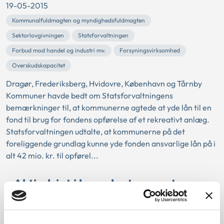
19-05-2015
Kommunalfuldmagten og myndighedsfuldmagten
Sektorlovgivningen
Statsforvaltningen
Forbud mod handel og industri mv.
Forsyningsvirksomhed
Overskudskapacitet
Dragør, Frederiksberg, Hvidovre, København og Tårnby
Kommuner havde bedt om Statsforvaltningens
bemærkninger til, at kommunerne agtede at yde lån til en
fond til brug for fondens opførelse af et rekreativt anlæg.
Statsforvaltningen udtalte, at kommunerne på det
foreliggende grundlag kunne yde fonden ansvarlige lån på i
alt 42 mio. kr. til opførel...
Aktindsigt i konsulentrapport
12-05-2015
Aktindsigt
Statsforvaltningen
Delvis aktindsigt