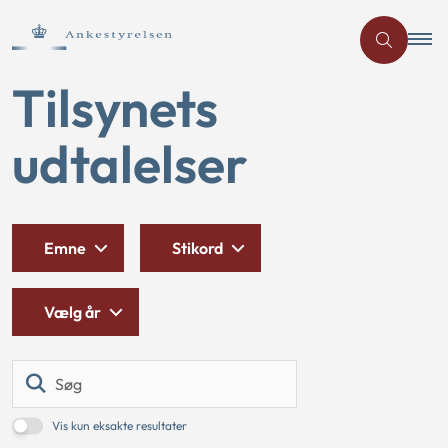
Tilsynets
udtalelser
Emne
Stikord
Vælg år
Søg
Vis kun eksakte resultater