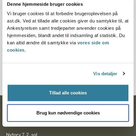
Denne hjemmeside bruger cookies
Det offentliges økonomiske interesser
Interne dokumenter
Vi bruger cookies til at forbedre brugeroplevelsen på
Meroffentlighed
Offentlighedsloven
Sagsbehandlingstid
ast.dk. Ved at tillade alle cookies giver du samtykke til, at
Region Sjælland havde givet afslag på aktindsigt i en
Ankestyrelsen samt tredjeparter anvender cookies på
konsulentrapport om et nyt it-system. Regionen henviste
hjemmesiden, blandt andet til indsamling af statistik. Du
til, at en offentliggørelse ville kunne skade regionens
kan altid ændre dit samtykke via
vores side om
forhandlingsposition.
cookies
.
Statsforvaltningen vurderede, at regionen ikke i
tilstrækkeligt omfang havde konkretiseret den
nærliggende fare for skade på regionens
Vis detaljer
forhandlingsposition i fo...
Tillad alle cookies
Ankestyrelsen
Brug kun nødvendige cookies
Postadresse:
Nytorv 7, 2. sal