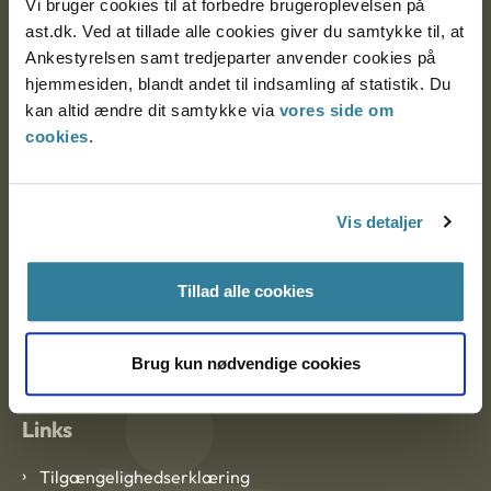
Vi bruger cookies til at forbedre brugeroplevelsen på
Ankestyrelsen Aalborg
ast.dk. Ved at tillade alle cookies giver du samtykke til, at
Ankestyrelsen samt tredjeparter anvender cookies på
Ankestyrelsen København
hjemmesiden, blandt andet til indsamling af statistik. Du
kan altid ændre dit samtykke via
vores side om
cookies
.
EAN: 57 98 000 35 48 21
CVR: 1007 4002
Vis detaljer
Om Ankestyrelsen
Tillad alle cookies
Om Ankestyrelsen
Blanketter og kontaktformularer
Brug kun nødvendige cookies
Links
Tilgængelighedserklæring