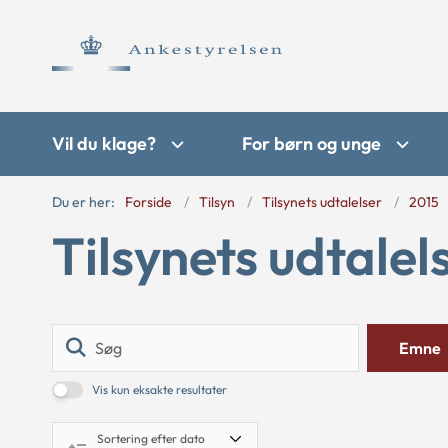
Vil du klage?
For børn og unge
Du er her:
Forside
Tilsyn
Tilsynets udtalelser
2015
Tilsynets udtalel
Søg
Emne
Vis kun eksakte resultater