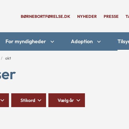
BØRNEBORTFØRELSE.DK
NYHEDER
PRESSE
T
For myndigheder
Adoption
Tilsy
okt
ser
Stikord
Vælg år