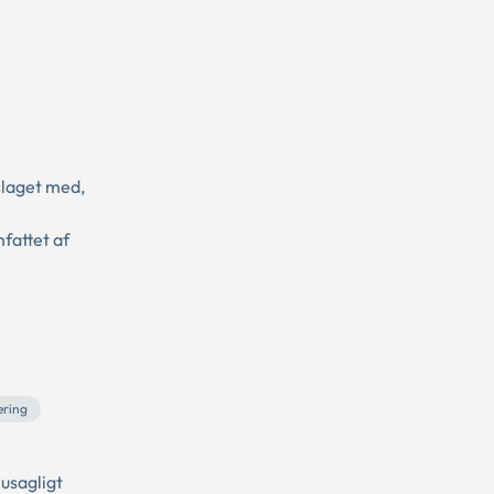
slaget med,
fattet af
ering
usagligt