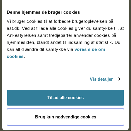
Postadresse:
Denne hjemmeside bruger cookies
Nytorv 7, 2. sal
Vi bruger cookies til at forbedre brugeroplevelsen på
9000 Aalborg
ast.dk. Ved at tillade alle cookies giver du samtykke til, at
Ankestyrelsen samt tredjeparter anvender cookies på
hjemmesiden, blandt andet til indsamling af statistik. Du
Ankestyrelsen Aalborg
kan altid ændre dit samtykke via
vores side om
cookies
.
Ankestyrelsen København
Vis detaljer
EAN: 57 98 000 35 48 21
CVR: 1007 4002
Tillad alle cookies
Om Ankestyrelsen
Brug kun nødvendige cookies
Om Ankestyrelsen