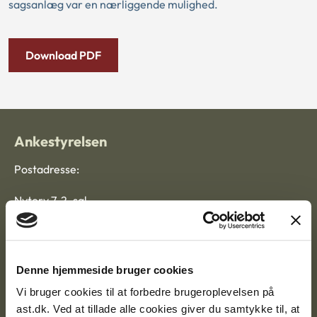
sagsanlæg var en nærliggende mulighed.
Download PDF
Ankestyrelsen
Postadresse:
Nytorv 7, 2. sal
9000 Aalborg
Denne hjemmeside bruger cookies
Ankestyrelsen Aalborg
Vi bruger cookies til at forbedre brugeroplevelsen på
ast.dk. Ved at tillade alle cookies giver du samtykke til, at
Ankestyrelsen København