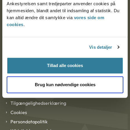
Ankestyrelsen samt tredjeparter anvender cookies på
hjemmesiden, blandt andet til indsamling af statistik. Du
kan altid ændre dit samtykke via
vores side om
EAN: 57 98 000 35 48 21
cookies
.
CVR: 1007 4002
Vis detaljer
Om Ankestyrelsen
Om Ankestyrelsen
Tillad alle cookies
Blanketter og kontaktformularer
Brug kun nødvendige cookies
Links
Tilgængelighedserklæring
Cookies
Persondatapolitik