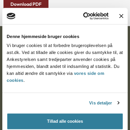
Download PDF
Denne hjemmeside bruger cookies
Ankestyrelsen
Vi bruger cookies til at forbedre brugeroplevelsen på
Postadresse:
ast.dk. Ved at tillade alle cookies giver du samtykke til, at
Ankestyrelsen samt tredjeparter anvender cookies på
Nytorv 7, 2. sal
hjemmesiden, blandt andet til indsamling af statistik. Du
9000 Aalborg
kan altid ændre dit samtykke via
vores side om
cookies
.
Ankestyrelsen Aalborg
Vis detaljer
Ankestyrelsen København
Tillad alle cookies