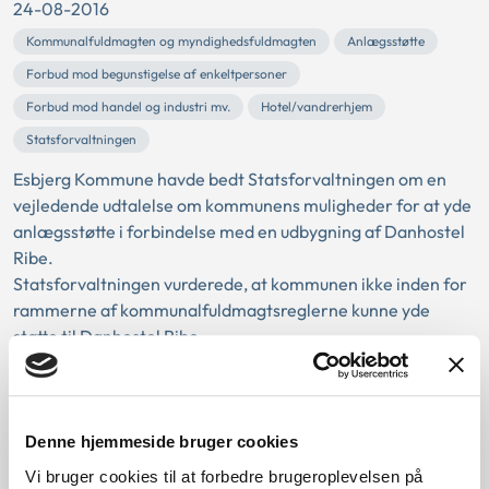
24-08-2016
Kommunalfuldmagten og myndighedsfuldmagten
Anlægsstøtte
Forbud mod begunstigelse af enkeltpersoner
Forbud mod handel og industri mv.
Hotel/vandrerhjem
Statsforvaltningen
Esbjerg Kommune havde bedt Statsforvaltningen om en
vejledende udtalelse om kommunens muligheder for at yde
anlægsstøtte i forbindelse med en udbygning af Danhostel
Ribe.
Statsforvaltningen vurderede, at kommunen ikke inden for
rammerne af kommunalfuldmagtsreglerne kunne yde
støtte til Danhostel Ribe.
Statsforvaltningen vurderede, at Danhostel...
Overgivelse af dokument fra
Denne hjemmeside bruger cookies
kommune til kommunal selvstyrehavn
Vi bruger cookies til at forbedre brugeroplevelsen på