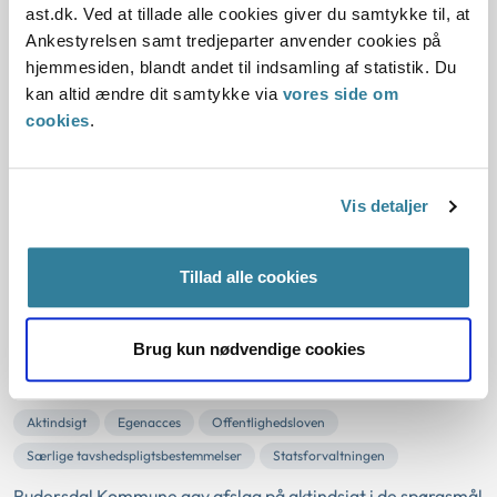
09-08-2016
ast.dk. Ved at tillade alle cookies giver du samtykke til, at
Ankestyrelsen samt tredjeparter anvender cookies på
Aktindsigt
Eksisterende akter
Interne dokumenter
Notatpligt
hjemmesiden, blandt andet til indsamling af statistik. Du
Offentlighedsloven
Statsforvaltningen
kan altid ændre dit samtykke via
vores side om
Aarhus Kommune gav afslag på aktindsigt i et notat, der var
cookies
.
overgivet til en kommunal selvstyrehavn. Kommunen
mente, at det var et internt dokument.
Statsforvaltningen vurderede, at en selvstyrehavn ikke er
Vis detaljer
en del af den kommunale enhedsforvaltning, hvorfor
dokumentet efter afgivelsen ikke længere var omfattet af
Tillad alle cookies
offentlighedslovens regler om int...
Afslag på aktindsigt i nationale test
Brug kun nødvendige cookies
05-08-2016
Aktindsigt
Egenacces
Offentlighedsloven
Særlige tavshedspligtsbestemmelser
Statsforvaltningen
Rudersdal Kommune gav afslag på aktindsigt i de spørgsmål