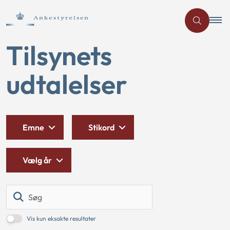
Tilsynets
udtalelser
Emne
Stikord
Vælg år
Søg
Vis kun eksakte resultater