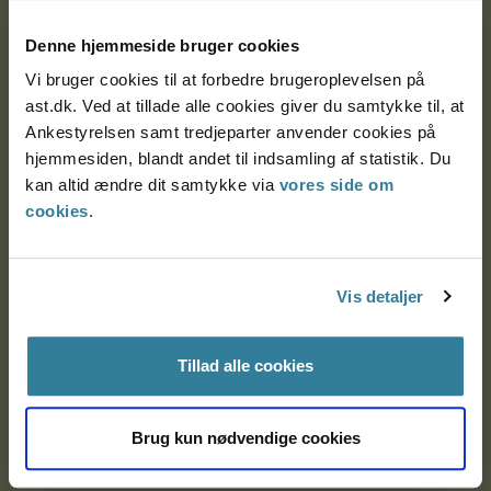
Postadresse:
Denne hjemmeside bruger cookies
Nytorv 7, 2. sal
Vi bruger cookies til at forbedre brugeroplevelsen på
9000 Aalborg
ast.dk. Ved at tillade alle cookies giver du samtykke til, at
Ankestyrelsen samt tredjeparter anvender cookies på
hjemmesiden, blandt andet til indsamling af statistik. Du
Ankestyrelsen Aalborg
kan altid ændre dit samtykke via
vores side om
cookies
.
Ankestyrelsen København
Vis detaljer
EAN: 57 98 000 35 48 21
CVR: 1007 4002
Tillad alle cookies
Om Ankestyrelsen
Brug kun nødvendige cookies
Om Ankestyrelsen