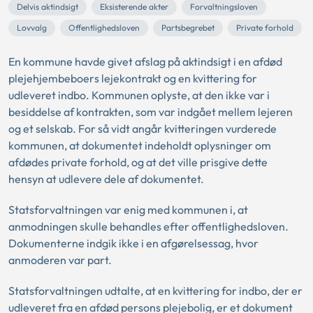
Delvis aktindsigt
Eksisterende akter
Forvaltningsloven
Lovvalg
Offentlighedsloven
Partsbegrebet
Private forhold
En kommune havde givet afslag på aktindsigt i en afdød
plejehjembeboers lejekontrakt og en kvittering for
udleveret indbo. Kommunen oplyste, at den ikke var i
besiddelse af kontrakten, som var indgået mellem lejeren
og et selskab. For så vidt angår kvitteringen vurderede
kommunen, at dokumentet indeholdt oplysninger om
afdødes private forhold, og at det ville prisgive dette
hensyn at udlevere dele af dokumentet.
Statsforvaltningen var enig med kommunen i, at
anmodningen skulle behandles efter offentlighedsloven.
Dokumenterne indgik ikke i en afgørelsessag, hvor
anmoderen var part.
Statsforvaltningen udtalte, at en kvittering for indbo, der er
udleveret fra en afdød persons plejebolig, er et dokument