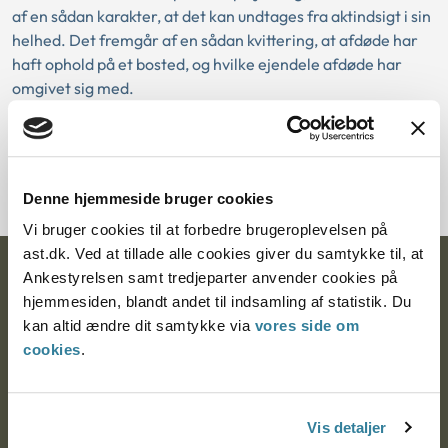
af en sådan karakter, at det kan undtages fra aktindsigt i sin
helhed. Det fremgår af en sådan kvittering, at afdøde har
haft ophold på et bosted, og hvilke ejendele afdøde har
omgivet sig med.
Download PDF
Denne hjemmeside bruger cookies
Vi bruger cookies til at forbedre brugeroplevelsen på
ast.dk. Ved at tillade alle cookies giver du samtykke til, at
Ankestyrelsen
Ankestyrelsen samt tredjeparter anvender cookies på
hjemmesiden, blandt andet til indsamling af statistik. Du
Postadresse:
kan altid ændre dit samtykke via
vores side om
cookies
.
Nytorv 7, 2. sal
9000 Aalborg
Vis detaljer