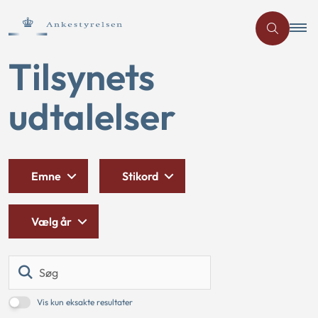
Tilsynets
udtalelser
Emne
Stikord
Vælg år
Søg
Vis kun eksakte resultater