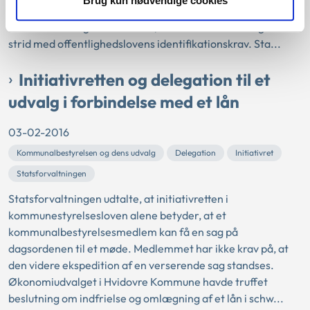
Brug kun nødvendige cookies
anmodningen.
Statsforvaltningen vurderede, at kommunens afslag var i
strid med offentlighedslovens identifikationskrav. Sta...
Initiativretten og delegation til et
udvalg i forbindelse med et lån
03-02-2016
Kommunalbestyrelsen og dens udvalg
Delegation
Initiativret
Statsforvaltningen
Statsforvaltningen udtalte, at initiativretten i
kommunestyrelsesloven alene betyder, at et
kommunalbestyrelsesmedlem kan få en sag på
dagsordenen til et møde. Medlemmet har ikke krav på, at
den videre ekspedition af en verserende sag standses.
Økonomiudvalget i Hvidovre Kommune havde truffet
beslutning om indfrielse og omlægning af et lån i schw...