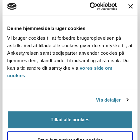
kommunen besøger. Kommunen havde henvist til, at retten
til dataudtræk efter offentlighedsloven ikke omfatter
oplysninger i kommunens sikkerhedslog.
Statsforvaltningen vurderede, at kommunen kunne give
Denne hjemmeside bruger cookies
afslag på aktindsigt i sikkerhedslogg...
Vi bruger cookies til at forbedre brugeroplevelsen på
ast.dk. Ved at tillade alle cookies giver du samtykke til, at
Afslag på aktindsigt med henvisning
Ankestyrelsen samt tredjeparter anvender cookies på
til offentlighedslovens
hjemmesiden, blandt andet til indsamling af statistik. Du
kan altid ændre dit samtykke via
vores side om
identifikationskrav
cookies
.
03-02-2016
Aktindsigt
Identifikationskravet
Offentlighedsloven
Vis detaljer
Statsforvaltningen
Hjørring Kommune havde givet afslag på aktindsigt i
Tillad alle cookies
oplysninger om nogle ejendomme, der var gået til grunde
på grund af havets erosion med henvisning til, at det ikke
var muligt at identificere samtlige 21 sager omfattet af