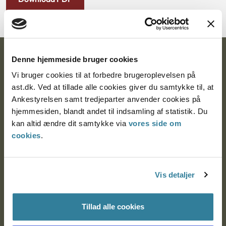
Ankestyrelsen
Denne hjemmeside bruger cookies
Vi bruger cookies til at forbedre brugeroplevelsen på
Postadresse:
ast.dk. Ved at tillade alle cookies giver du samtykke til, at
Ankestyrelsen samt tredjeparter anvender cookies på
Nytorv 7, 2. sal
hjemmesiden, blandt andet til indsamling af statistik. Du
9000 Aalborg
kan altid ændre dit samtykke via
vores side om
cookies
.
Ankestyrelsen Aalborg
Vis detaljer
Ankestyrelsen København
Tillad alle cookies
EAN: 57 98 000 35 48 21