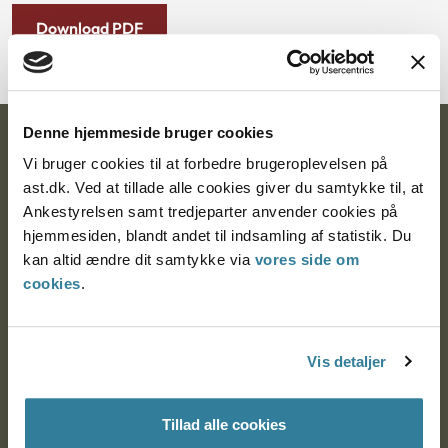
Download PDF
Denne hjemmeside bruger cookies
Ankestyrelsen
Vi bruger cookies til at forbedre brugeroplevelsen på
ast.dk. Ved at tillade alle cookies giver du samtykke til, at
Postadresse:
Ankestyrelsen samt tredjeparter anvender cookies på
Nytorv 7, 2. sal
hjemmesiden, blandt andet til indsamling af statistik. Du
9000 Aalborg
kan altid ændre dit samtykke via
vores side om
cookies
.
Ankestyrelsen Aalborg
Vis detaljer
Ankestyrelsen København
Tillad alle cookies