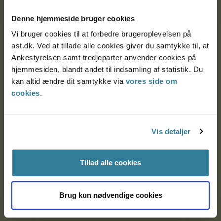
Denne hjemmeside bruger cookies
Nytorv 7, 2. sal
9000 Aalborg
Vi bruger cookies til at forbedre brugeroplevelsen på
ast.dk. Ved at tillade alle cookies giver du samtykke til, at
Ankestyrelsen samt tredjeparter anvender cookies på
hjemmesiden, blandt andet til indsamling af statistik. Du
Ankestyrelsen Aalborg
kan altid ændre dit samtykke via
vores side om
cookies
.
Ankestyrelsen København
Vis detaljer
EAN: 57 98 000 35 48 21
CVR: 1007 4002
Tillad alle cookies
Om Ankestyrelsen
Brug kun nødvendige cookies
Om Ankestyrelsen