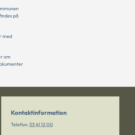
 kommunen
findes på
er med
er om
 dokumenter
Kontaktinformation
Telefon:
33 41 12 00