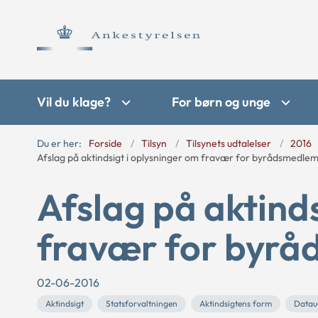
Vil du klage?
For børn og unge
Du er her:
Forside
Tilsyn
Tilsynets udtalelser
2016
Afslag på aktindsigt i oplysninger om fravær for byrådsmedle
Afslag på aktind
fravær for byr
02-06-2016
Aktindsigt
Statsforvaltningen
Aktindsigtens form
Datau