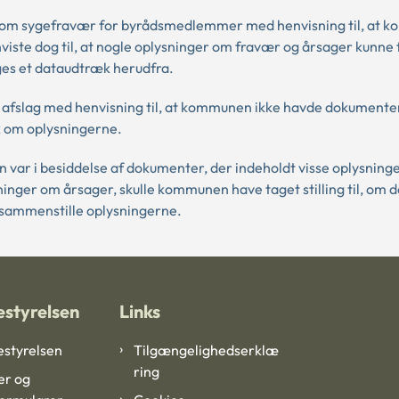
r om sygefravær for byrådsmedlemmer med henvisning til, at
viste dog til, at nogle oplysninger om fravær og årsager kunne 
es et dataudtræk herudfra.
 afslag med henvisning til, at kommunen ikke havde dokument
k om oplysningerne.
var i besiddelse af dokumenter, der indeholdt visse oplysning
ninger om årsager, skulle kommunen have taget stilling til, om
e sammenstille oplysningerne.
styrelsen
Links
styrelsen
Tilgængelighedserklæ
ring
er og