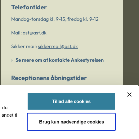
Telefontider
Mandag-torsdag kl. 9-15, fredag kl. 9-12
Mail:
ast@ast.dk
Sikker mail:
sikkermail@ast.dk
Se mere om at kontakte Ankestyrelsen
Receptionens åbningstider
Mandag-torsdag kl. 9-15, fredag kl. 9-13
Tillad alle cookies
r du
Er du bekymret for et barn/en ung?
andet til
Brug kun nødvendige cookies