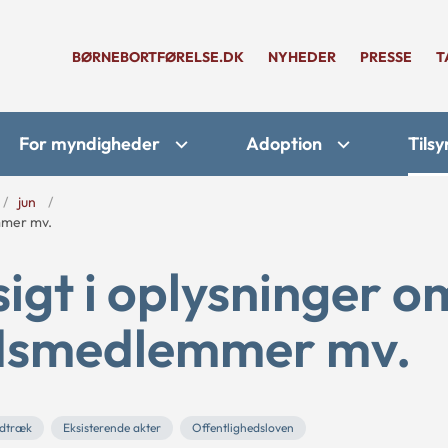
BØRNEBORTFØRELSE.DK
NYHEDER
PRESSE
T
For myndigheder
Adoption
Tilsy
jun
mmer mv.
sigt i oplysninger o
ådsmedlemmer mv.
dtræk
Eksisterende akter
Offentlighedsloven