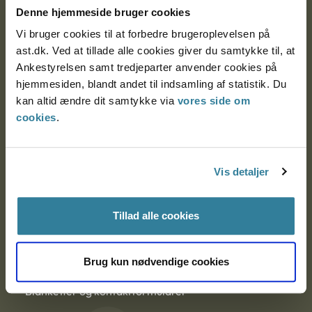
Nytorv 7, 2. sal
Denne hjemmeside bruger cookies
9000 Aalborg
Vi bruger cookies til at forbedre brugeroplevelsen på
ast.dk. Ved at tillade alle cookies giver du samtykke til, at
Ankestyrelsen samt tredjeparter anvender cookies på
Ankestyrelsen Aalborg
hjemmesiden, blandt andet til indsamling af statistik. Du
kan altid ændre dit samtykke via
vores side om
Ankestyrelsen København
cookies
.
EAN: 57 98 000 35 48 21
Vis detaljer
CVR: 1007 4002
Tillad alle cookies
Om Ankestyrelsen
Brug kun nødvendige cookies
Om Ankestyrelsen
Blanketter og kontaktformularer