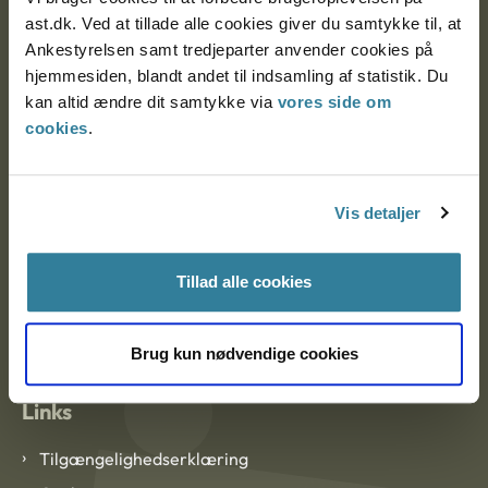
Ankestyrelsen Aalborg
ast.dk. Ved at tillade alle cookies giver du samtykke til, at
Ankestyrelsen samt tredjeparter anvender cookies på
Ankestyrelsen København
hjemmesiden, blandt andet til indsamling af statistik. Du
kan altid ændre dit samtykke via
vores side om
cookies
.
EAN: 57 98 000 35 48 21
CVR: 1007 4002
Vis detaljer
Om Ankestyrelsen
Tillad alle cookies
Om Ankestyrelsen
Blanketter og kontaktformularer
Brug kun nødvendige cookies
Links
Tilgængelighedserklæring