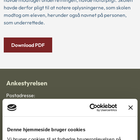
havde modtaget underretningen, havde notatpligt. Skolen
havde derfor pligt til at notere oplysningerne, som skolen
modtog om eleven, herunder også navnet på personen,
som underrettede.
Download PDF
Ankestyrelsen
Postadresse:
Nytorv 7, 2. sal
9000 Aalborg
Denne hjemmeside bruger cookies
Vi bruger cookies til at forbedre brugeroplevelsen på