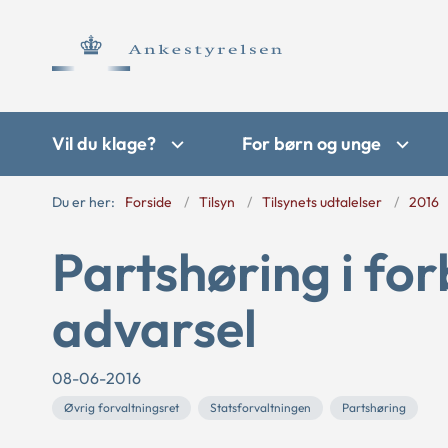
Vil du klage?
For børn og unge
Du er her:
Forside
Tilsyn
Tilsynets udtalelser
2016
Partshøring i for
advarsel
08-06-2016
Øvrig forvaltningsret
Statsforvaltningen
Partshøring