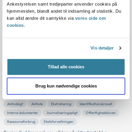
Ankestyrelsen samt tredjeparter anvender cookies på
Statsforvaltningen
hjemmesiden, blandt andet til indsamling af statistik. Du
Københavns Kommune havde givet afslag på dataudtræk af
kan altid ændre dit samtykke via
vores side om
en række oplysninger om arbejds- og lønforhold for
cookies
.
samtlige ansatte i kommunen med henvisning til, at det ville
være for ressourcekrævende på grund af
underretningspligten i offentlighedslovens § 41.
Vis detaljer
Statsforvaltningen vurderede, at offentlighedslovens § 41
ikke fandt anvendelse, men at under...
Tillad alle cookies
Afslag på aktindsigt om et
ambulance-selskab
Brug kun nødvendige cookies
02-05-2016
Aktindsigt
Aktliste
Ekstrahering
Identifikationskravet
Interne dokumenter
Journaliseringspligt
Offentlighedsloven
Ressourceforbrug
Statsforvaltningen