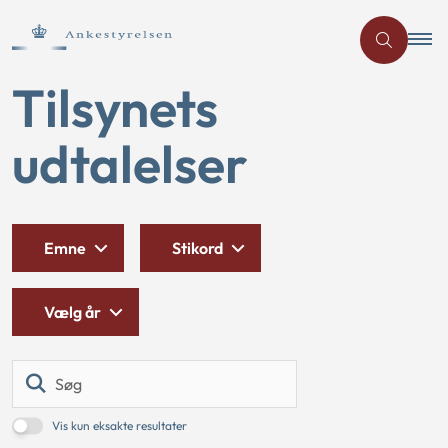
Tilsynets
udtalelser
Emne
Stikord
Vælg år
Søg
Vis kun eksakte resultater