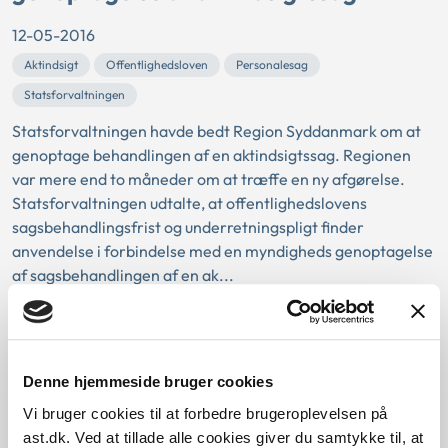
12-05-2016
Aktindsigt
Offentlighedsloven
Personalesag
Statsforvaltningen
Statsforvaltningen havde bedt Region Syddanmark om at
genoptage behandlingen af en aktindsigtssag. Regionen
var mere end to måneder om at træffe en ny afgørelse.
Statsforvaltningen udtalte, at offentlighedslovens
sagsbehandlingsfrist og underretningspligt finder
anvendelse i forbindelse med en myndigheds genoptagelse
af sagsbehandlingen af en ak...
Afslag på dataudtræk af
lønoplysninger m.v
Denne hjemmeside bruger cookies
02-05-2016
Vi bruger cookies til at forbedre brugeroplevelsen på
Aktindsigt
Offentlighedsloven
Personalesag
ast.dk. Ved at tillade alle cookies giver du samtykke til, at