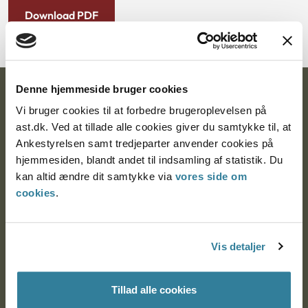
Download PDF
Denne hjemmeside bruger cookies
Ankestyrelsen
Vi bruger cookies til at forbedre brugeroplevelsen på
Postadresse:
ast.dk. Ved at tillade alle cookies giver du samtykke til, at
Ankestyrelsen samt tredjeparter anvender cookies på
Nytorv 7, 2. sal
hjemmesiden, blandt andet til indsamling af statistik. Du
9000 Aalborg
kan altid ændre dit samtykke via
vores side om
cookies
.
Ankestyrelsen Aalborg
Vis detaljer
Ankestyrelsen København
Tillad alle cookies