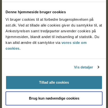
Postadresse:
Denne hjemmeside bruger cookies
Nytorv 7, 2. sal
Vi bruger cookies til at forbedre brugeroplevelsen på
9000 Aalborg
ast.dk. Ved at tillade alle cookies giver du samtykke til, at
Ankestyrelsen samt tredjeparter anvender cookies på
hjemmesiden, blandt andet til indsamling af statistik. Du
Ankestyrelsen Aalborg
kan altid ændre dit samtykke via
vores side om
cookies
.
Ankestyrelsen København
Vis detaljer
EAN: 57 98 000 35 48 21
CVR: 1007 4002
Tillad alle cookies
Om Ankestyrelsen
Brug kun nødvendige cookies