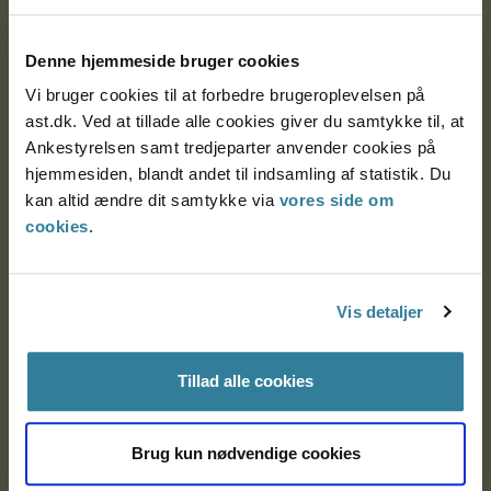
Postadresse:
Denne hjemmeside bruger cookies
Nytorv 7, 2. sal
Vi bruger cookies til at forbedre brugeroplevelsen på
9000 Aalborg
ast.dk. Ved at tillade alle cookies giver du samtykke til, at
Ankestyrelsen samt tredjeparter anvender cookies på
hjemmesiden, blandt andet til indsamling af statistik. Du
Ankestyrelsen Aalborg
kan altid ændre dit samtykke via
vores side om
cookies
.
Ankestyrelsen København
Vis detaljer
EAN: 57 98 000 35 48 21
CVR: 1007 4002
Tillad alle cookies
Brug kun nødvendige cookies
Om Ankestyrelsen