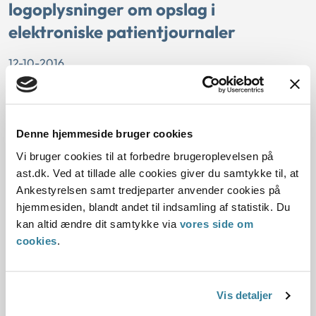
logoplysninger om opslag i
elektroniske patientjournaler
12-10-2016
Aktindsigt
Dataudtræk
Offentlighedsloven
Statsforvaltningen
Region Hovedstaden gav afslag på aktindsigt i
Denne hjemmeside bruger cookies
logoplysninger om opslag i elektroniske patientjournaler.
Vi bruger cookies til at forbedre brugeroplevelsen på
Statsforvaltningen vurderede, at retten til dataudtræk ikke
ast.dk. Ved at tillade alle cookies giver du samtykke til, at
omfatter udtræk af den logning, som regionen foretager af
Ankestyrelsen samt tredjeparter anvender cookies på
ansattes opslag i elektroniske patientournaler.
hjemmesiden, blandt andet til indsamling af statistik. Du
kan altid ændre dit samtykke via
vores side om
En kommunes mulighed for cafédrift
cookies
.
på plejecentre
11-10-2016
Vis detaljer
Kommunalfuldmagten og myndighedsfuldmagten