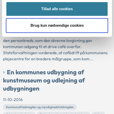
Accessorisk virksomhed
Forbud mod handel og industri mv.
Tillad alle cookies
Statsforvaltningen
Skanderborg Kommune havde bedt Statsforvaltningen om
Brug kun nødvendige cookies
en udtalelse om muligheden for at drive café på
kommunens plejecentre for målgrupper, der lå uden for
den personkreds, som den skrevne lovgivning gav
kommunen adgang til at drive café overfor.
Statsforvaltningen vurderede, at cafédrift på kommunens
plejecentre for en bredere målgruppe, som kom...
En kommunes udbygning af
kunstmuseum og udlejning af
udbygningen
11-10-2016
Kommunalfuldmagten og myndighedsfuldmagten