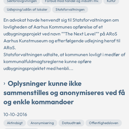
Sektorlovgivningen
Forbud mod handel og industri mv.
Kultur
Udlejning/udlån af lokaler
Statsforvaltningen
En advokat havde henvendt sig til Statsforvaltningen om
lovligheden af Aarhus Kommunes opførelse af et
udbygningsprojekt ved navn ""The Next Level"" på ARoS
Aarhus Kunstmuseum og efterfølgende udlejning heraf til
ARoS.
Statsforvaltningen udtalte, at kommunen lovligt i medfør af
kommunalfuldmagtsreglerne kunne opføre
udbygningsprojektet med henbli...
Oplysninger kunne ikke
sammenstilles og anonymiseres ved få
og enkle kommandoer
10-10-2016
Aktindsigt
Anonymisering
Dataudtræk
Offentlighedsloven