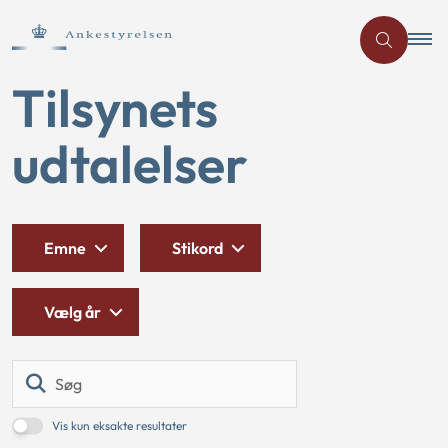
Tilsynets
udtalelser
Emne
Stikord
Vælg år
Søg
Vis kun eksakte resultater