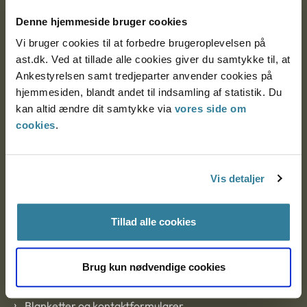
Nytorv 7, 2. sal
Denne hjemmeside bruger cookies
9000 Aalborg
Vi bruger cookies til at forbedre brugeroplevelsen på
ast.dk. Ved at tillade alle cookies giver du samtykke til, at
Ankestyrelsen samt tredjeparter anvender cookies på
Ankestyrelsen Aalborg
hjemmesiden, blandt andet til indsamling af statistik. Du
kan altid ændre dit samtykke via
vores side om
cookies
.
Ankestyrelsen København
Vis detaljer
EAN: 57 98 000 35 48 21
CVR: 1007 4002
Tillad alle cookies
Om Ankestyrelsen
Brug kun nødvendige cookies
Om Ankestyrelsen
Blanketter og kontaktformularer