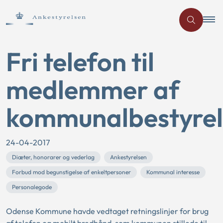
Fri telefon til
medlemmer af
kommunalbestyrel
24-04-2017
Diæter, honorarer og vederlag
Ankestyrelsen
Forbud mod begunstigelse af enkeltpersoner
Kommunal interesse
Personalegode
Odense Kommune havde vedtaget retningslinjer for brug