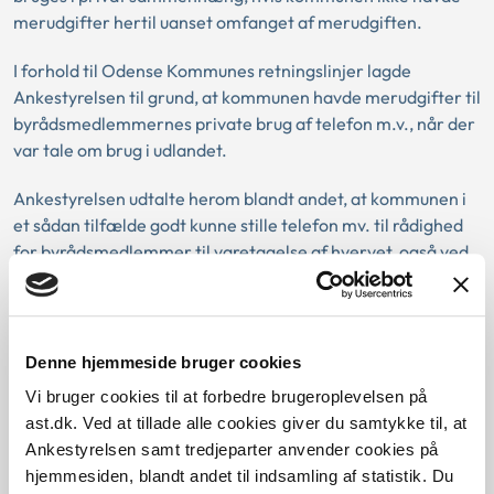
merudgifter hertil uanset omfanget af merudgiften.
I forhold til Odense Kommunes retningslinjer lagde
Ankestyrelsen til grund, at kommunen havde merudgifter til
byrådsmedlemmernes private brug af telefon m.v., når der
var tale om brug i udlandet.
Ankestyrelsen udtalte herom blandt andet, at kommunen i
et sådan tilfælde godt kunne stille telefon mv. til rådighed
for byrådsmedlemmer til varetagelse af hvervet, også ved
udlandsophold. Efter Ankestyrelsens opfattelse var det dog
påkrævet, at kommunen i den forbindelse orienterede
byrådsmedlemmerne om, at telefon mv. ikke måtte bruges
privat under udlandsophold, og at byrådsmedlemmerne var
Denne hjemmeside bruger cookies
indforstået hermed.
Vi bruger cookies til at forbedre brugeroplevelsen på
ast.dk. Ved at tillade alle cookies giver du samtykke til, at
Ankestyrelsen samt tredjeparter anvender cookies på
Download PDF
hjemmesiden, blandt andet til indsamling af statistik. Du