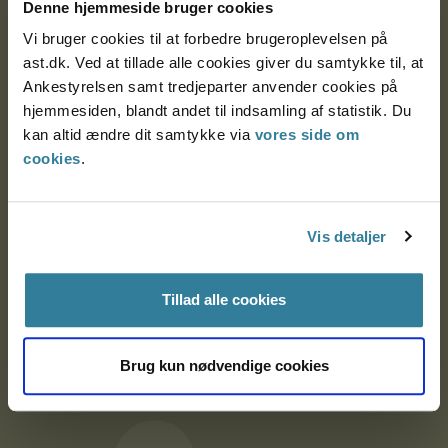
9000 Aalborg
Denne hjemmeside bruger cookies
Vi bruger cookies til at forbedre brugeroplevelsen på
ast.dk. Ved at tillade alle cookies giver du samtykke til, at
Ankestyrelsen Aalborg
Ankestyrelsen samt tredjeparter anvender cookies på
hjemmesiden, blandt andet til indsamling af statistik. Du
kan altid ændre dit samtykke via
vores side om
Ankestyrelsen København
cookies
.
EAN: 57 98 000 35 48 21
Vis detaljer
CVR: 1007 4002
Tillad alle cookies
Om Ankestyrelsen
Om Ankestyrelsen
Brug kun nødvendige cookies
Blanketter og kontaktformularer