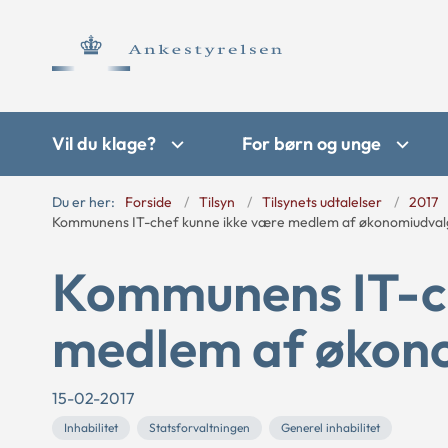
Vil du klage?
For børn og unge
Du er her:
Forside
Tilsyn
Tilsynets udtalelser
2017
Kommunens IT-chef kunne ikke være medlem af økonomiudval
Kommunens IT-ch
medlem af økon
15-02-2017
Inhabilitet
Statsforvaltningen
Generel inhabilitet