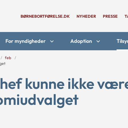
BØRNEBORTFØRELSE.DK
NYHEDER
PRESSE
T
For myndigheder
Adoption
Tilsy
feb
get
ef kunne ikke vær
omiudvalget