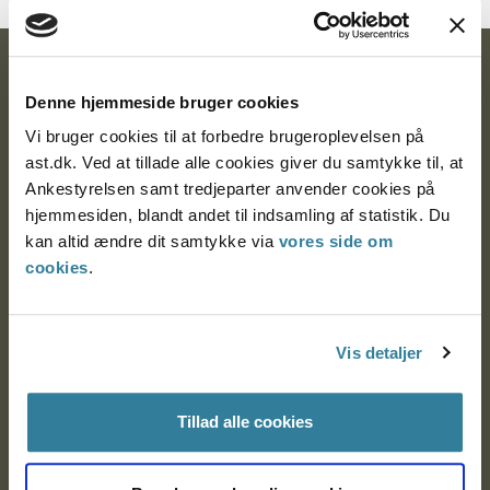
Ankestyrelsen
Denne hjemmeside bruger cookies
Postadresse:
Vi bruger cookies til at forbedre brugeroplevelsen på
ast.dk. Ved at tillade alle cookies giver du samtykke til, at
Nytorv 7, 2. sal
Ankestyrelsen samt tredjeparter anvender cookies på
9000 Aalborg
hjemmesiden, blandt andet til indsamling af statistik. Du
kan altid ændre dit samtykke via
vores side om
cookies
.
Ankestyrelsen Aalborg
Ankestyrelsen København
Vis detaljer
Tillad alle cookies
EAN: 57 98 000 35 48 21
CVR: 1007 4002