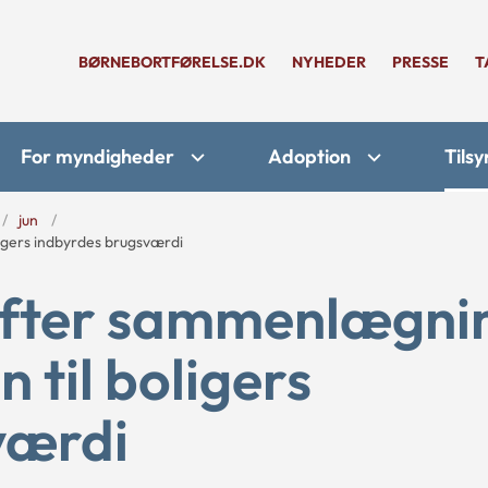
BØRNEBORTFØRELSE.DK
NYHEDER
PRESSE
T
For myndigheder
Adoption
Tilsy
jun
igers indbyrdes brugsværdi
 efter sammenlægni
 til boligers
værdi