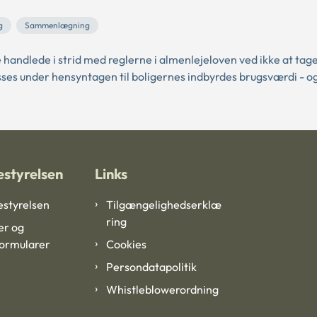
g
Sammenlægning
handlede i strid med reglerne i almenlejeloven ved ikke at tage
lpasses under hensyntagen til boligernes indbyrdes brugsværdi - o
styrelsen
Links
styrelsen
Tilgængelighedserklæ
ring
er og
formularer
Cookies
Persondatapolitik
Whistleblowerordning