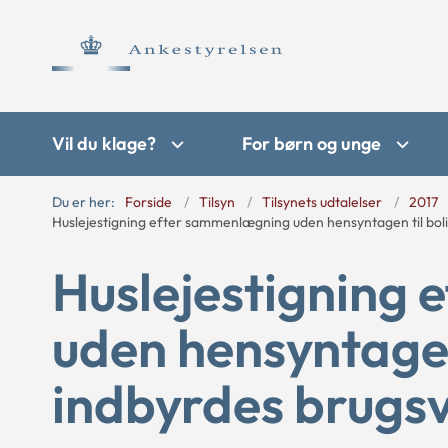
Vil du klage?
For børn og unge
Du er her:
Forside
Tilsyn
Tilsynets udtalelser
2017
Huslejestigning efter sammenlægning uden hensyntagen til bol
Huslejestigning
uden hensyntagen
indbyrdes brugs