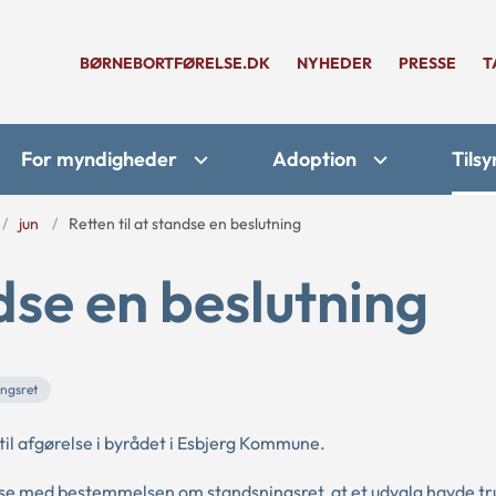
BØRNEBORTFØRELSE.DK
NYHEDER
PRESSE
T
For myndigheder
Adoption
Tilsy
jun
Retten til at standse en beslutning
ndse en beslutning
ngsret
til afgørelse i byrådet i Esbjerg Kommune.
lse med bestemmelsen om standsningsret, at et udvalg havde tr