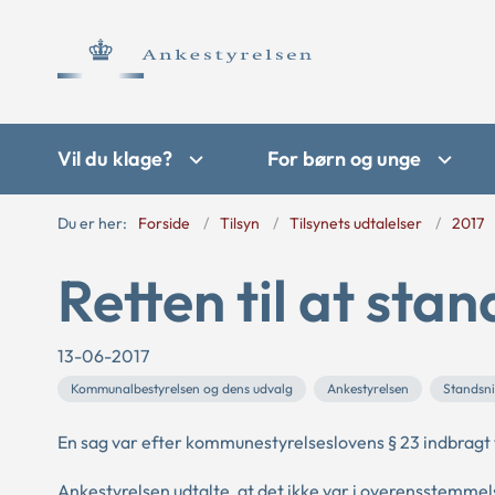
Vil du klage?
For børn og unge
Du er her:
Forside
Tilsyn
Tilsynets udtalelser
2017
Retten til at sta
13-06-2017
Kommunalbestyrelsen og dens udvalg
Ankestyrelsen
Standsni
En sag var efter kommunestyrelseslovens § 23 indbragt 
Ankestyrelsen udtalte, at det ikke var i overensstemme