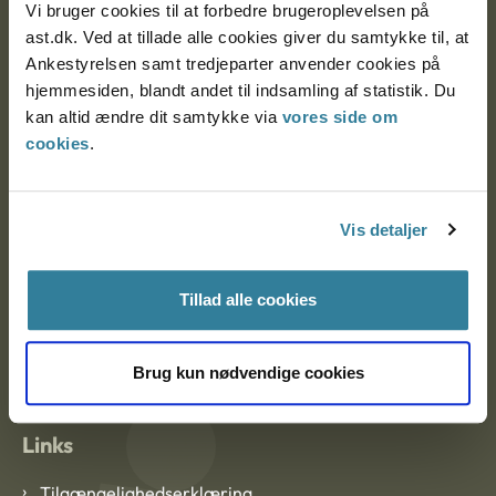
Vi bruger cookies til at forbedre brugeroplevelsen på
Ankestyrelsen Aalborg
ast.dk. Ved at tillade alle cookies giver du samtykke til, at
Ankestyrelsen samt tredjeparter anvender cookies på
hjemmesiden, blandt andet til indsamling af statistik. Du
Ankestyrelsen København
kan altid ændre dit samtykke via
vores side om
cookies
.
EAN: 57 98 000 35 48 21
CVR: 1007 4002
Vis detaljer
Om Ankestyrelsen
Tillad alle cookies
Om Ankestyrelsen
Brug kun nødvendige cookies
Blanketter og kontaktformularer
Links
Tilgængelighedserklæring