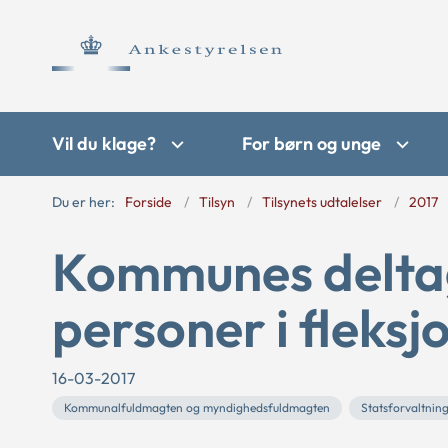
Vil du klage?
For børn og unge
Du er her:
Forside
Tilsyn
Tilsynets udtalelser
2017
Kommunes deltag
personer i fleksj
16-03-2017
Kommunalfuldmagten og myndighedsfuldmagten
Statsforvaltnin