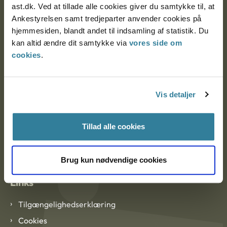
ast.dk. Ved at tillade alle cookies giver du samtykke til, at
Ankestyrelsen samt tredjeparter anvender cookies på
Ankestyrelsen København
hjemmesiden, blandt andet til indsamling af statistik. Du
kan altid ændre dit samtykke via
vores side om
cookies
.
EAN: 57 98 000 35 48 21
CVR: 1007 4002
Vis detaljer
Om Ankestyrelsen
Tillad alle cookies
Om Ankestyrelsen
Blanketter og kontaktformularer
Brug kun nødvendige cookies
Links
Tilgængelighedserklæring
Cookies