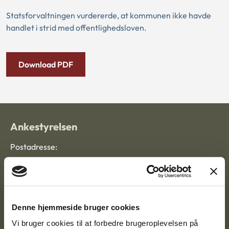
Statsforvaltningen vurdererde, at kommunen ikke havde
handlet i strid med offentlighedsloven.
Download PDF
Ankestyrelsen
Postadresse:
Nytorv 7, 2. sal
9000 Aalborg
Denne hjemmeside bruger cookies
Ankestyrelsen Aalborg
Vi bruger cookies til at forbedre brugeroplevelsen på