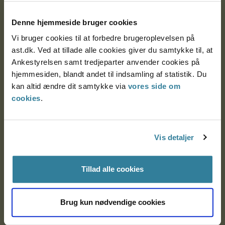
Postadresse:
Denne hjemmeside bruger cookies
Nytorv 7, 2. sal
Vi bruger cookies til at forbedre brugeroplevelsen på
9000 Aalborg
ast.dk. Ved at tillade alle cookies giver du samtykke til, at
Ankestyrelsen samt tredjeparter anvender cookies på
hjemmesiden, blandt andet til indsamling af statistik. Du
Ankestyrelsen Aalborg
kan altid ændre dit samtykke via
vores side om
cookies
.
Ankestyrelsen København
Vis detaljer
EAN: 57 98 000 35 48 21
CVR: 1007 4002
Tillad alle cookies
Om Ankestyrelsen
Brug kun nødvendige cookies
Om Ankestyrelsen