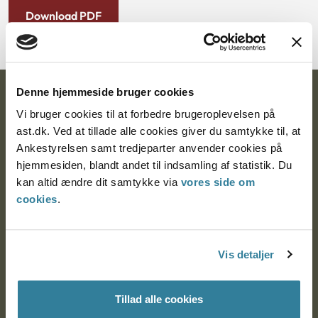
Download PDF
Denne hjemmeside bruger cookies
Ankestyrelsen
Vi bruger cookies til at forbedre brugeroplevelsen på
Postadresse:
ast.dk. Ved at tillade alle cookies giver du samtykke til, at
Ankestyrelsen samt tredjeparter anvender cookies på
Nytorv 7, 2. sal
hjemmesiden, blandt andet til indsamling af statistik. Du
9000 Aalborg
kan altid ændre dit samtykke via
vores side om
cookies
.
Ankestyrelsen Aalborg
Vis detaljer
Ankestyrelsen København
Tillad alle cookies