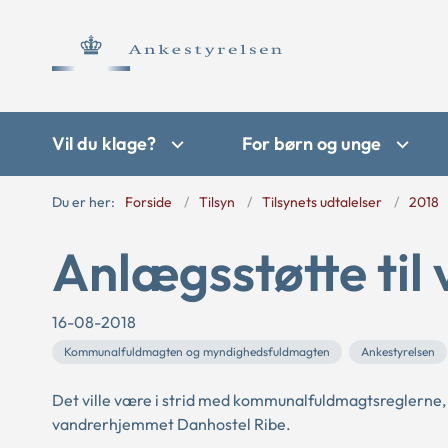
Vil du klage?
For børn og unge
Du er her:
Forside
Tilsyn
Tilsynets udtalelser
2018
Anlægsstøtte til
16-08-2018
Kommunalfuldmagten og myndighedsfuldmagten
Ankestyrelsen
Det ville være i strid med kommunalfuldmagtsreglerne,
vandrerhjemmet Danhostel Ribe.