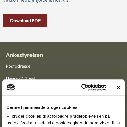
virksomhed Limfjordens Hus A/S.
Download PDF
Ankestyrelsen
Postadresse:
Nytorv 7, 2. sal
9000 Aalborg
Ankestyrelsen Aalborg
Denne hjemmeside bruger cookies
Vi bruger cookies til at forbedre brugeroplevelsen på
ast.dk. Ved at tillade alle cookies giver du samtykke til, at
Ankestyrelsen København