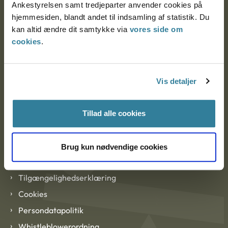
Ankestyrelsen samt tredjeparter anvender cookies på
hjemmesiden, blandt andet til indsamling af statistik. Du
kan altid ændre dit samtykke via
vores side om
EAN: 57 98 000 35 48 21
cookies
.
CVR: 1007 4002
Vis detaljer
Om Ankestyrelsen
Om Ankestyrelsen
Tillad alle cookies
Blanketter og kontaktformularer
Brug kun nødvendige cookies
Links
Tilgængelighedserklæring
Cookies
Persondatapolitik
Whistleblowerordning