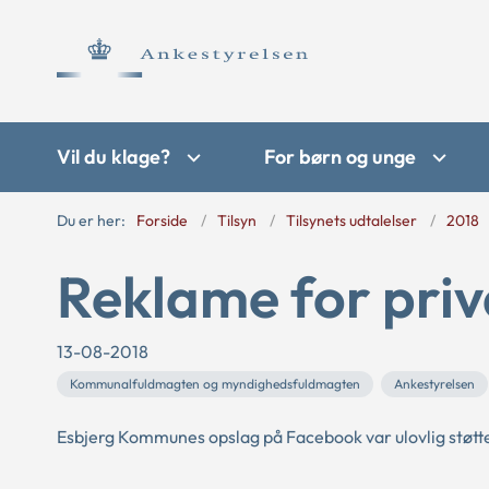
Vil du klage?
For børn og unge
Du er her:
Forside
Tilsyn
Tilsynets udtalelser
2018
Reklame for pri
13-08-2018
Kommunalfuldmagten og myndighedsfuldmagten
Ankestyrelsen
Esbjerg Kommunes opslag på Facebook var ulovlig støtte