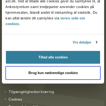
ast.dk. Ved at tillade alle cookies giver du samtykke til, at
Ankestyrelsen København
Ankestyrelsen samt tredjeparter anvender cookies på
hjemmesiden, blandt andet til indsamling af statistik. Du
kan altid ændre dit samtykke via
vores side om
cookies
.
EAN: 57 98 000 35 48 21
CVR: 1007 4002
Vis detaljer
Om Ankestyrelsen
Tillad alle cookies
Om Ankestyrelsen
Blanketter og kontaktformularer
Brug kun nødvendige cookies
Links
Tilgængelighedserklæring
Cookies